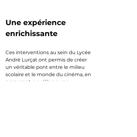
Une expérience 
enrichissante
Ces interventions au sein du Lycée 
André Lurçat ont permis de créer 
un véritable pont entre le milieu 
scolaire et le monde du cinéma, en 
proposant aux élèves une 
expérience concrète, immersive et 
formatrice autour de l’analyse 
filmique.
L’UNDM remercie l’équipe 
pédagogique pour sa confiance et 
son engagement dans ce projet, 