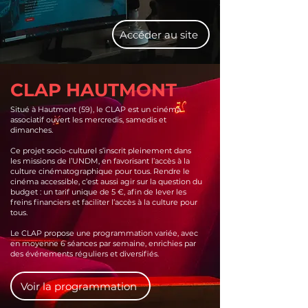
Accéder au site
CLAP HAUTMONT
Situé à Hautmont (59), le CLAP est un cinéma
associatif ouvert les mercredis, samedis et
dimanches.
Ce projet socio-culturel s’inscrit pleinement dans
les missions de l’UNDM, en favorisant l’accès à la
culture cinématographique pour tous. Rendre le
cinéma accessible, c’est aussi agir sur la question du
budget : un tarif unique de 5 €, afin de lever les
freins financiers et faciliter l’accès à la culture pour
tous.
Le CLAP propose une programmation variée, avec
en moyenne 6 séances par semaine, enrichies par
des événements réguliers et diversifiés.
Voir la programmation